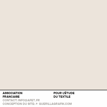
ASSOCIATION
POUR L'ÉTUDE
FRANCAISE
DU TEXTILE
CONTACT:
INFO@AFET
.
FR
CONCEPTION DU SITE:
GUERILLAGRAFIK.COM