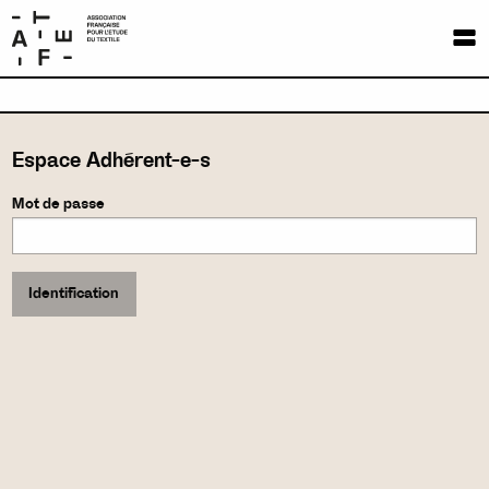
ADHÉSION
ESPACE ADHÉRENT-E-S
AFET
Espace Adhérent-e-s
Identification
Mot de passe